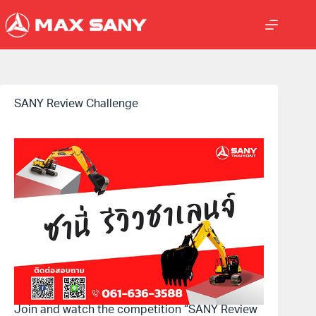
SANY Review Challenge
Join and watch the competition “SANY Review