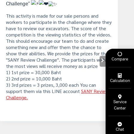
Challenge”
This activity is made for our sale persons and
workers to participate in the challenge where they
have to review our excavators. The score of the
competition is the viewing statistics of the videos.
This should encourage our team to do and create
something new and offer them the chance to
show their abilities. We provide the prizes for the
"SANY Review Challenge". The participants with
Compare
the most views will receive money as a prize
1) 1st prize = 30,000 Baht
2) 2nd prize = 10,000 Baht
Calculation
3) 3rd prizes = 3 prizes, 3,000 each You can
support them via this LINE account
SANY Review
Challenge.
Service
Center
Солнечный Фонтан Казино
вулкан россия
играть онлайн​
игровой зал роскоши.
Эпический Джекпот Казино
вулкан казино
блиц
Chat