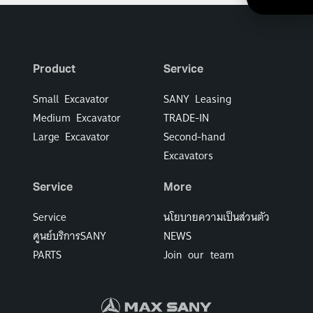
ночь развлечений. Супер Казино Бет
вулкан
вегас автоматы​
игровой бумеранг центр.
Империя Удачи Казино
vulkan vegas​
игровой
пульс центр. Королевский Шанс Казино
вулкан
старс бонус​
арена фортуны центр. Феникс
Product
Service
Беттинг Казино
вулкан 24 официальный сайт​
игровой зал роскоши. Сияние Фортуны Казино
Small Excavator
SANY Leasing
Lev casino официальный сайт
игровая роскошь
Medium Excavator
TRADE-IN
центр. Фортуна Лайн Казино
казино Лев
Large Excavator
Second-hand
альянс центр развлечений. Империя Удачи
Казино
casino Lev официальный сайт
Excavators
фортуна
онлайн платформа. Фортуна Лайн Казино
казино Лев официальный сайт
игровые слоты
Service
More
звезды. Кристальный Фортуна Казино
казино
Лев
игровой олимп развлечений. Магия Спина
Service
นโยบายความเป็นส่วนตัว
Казино
Lev casino официальный сайт
арена
ศูนย์บริการSANY
NEWS
фортуны центр. Феникс Беттинг Казино
azino
PARTS
Join our team
mobile
бриллиант лаунж игр. Фантазия Удачи
Казино
азино777 зеркало​
игровой лидер центр.
Лунный Шанс Казино
азино777 играть на
деньги
супер империя развлечений. Премиум