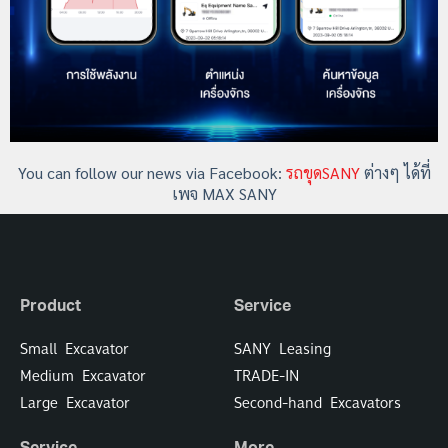
You can follow our news via Facebook:
รถขุดSANY
ต่างๆ ได้ที่
เพจ MAX SANY
Product
Service
Small Excavator
SANY Leasing
Medium Excavator
TRADE-IN
Large Excavator
Second-hand Excavators