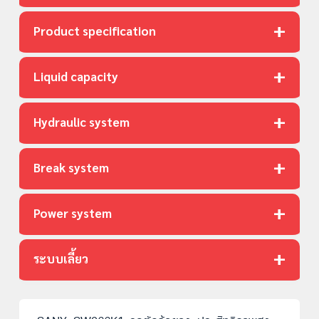
+
Product specification
+
Liquid capacity
+
Hydraulic system
+
Break system
+
Power system
+
ระบบเลี้ยว