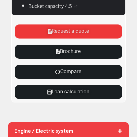
Bucket capacity 4.5 ㎥
Request a quote
Brochure
Compare
Loan calculation
+
Engine / Electric system