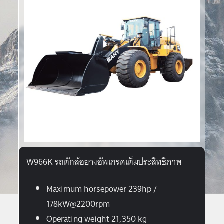
W966K รถตักล้อยางอัพเกรดเต็มประสิทธิภาพ
Maximum horsepower 239hp /
178kW@2200rpm
Operating weight 21,350 kg