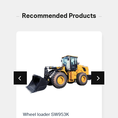
Recommended Products
Wheel loader SW953K
ร