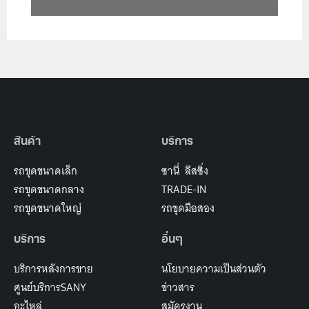
นครราชสีมา
นครราชสีมา, 123 หมู่ 7 ถนนมิตรภาพ ตำบลโคกกรวด อำเภอ
เมือง, 30280
065-7240714
08:00 - 17:00
เส้นทาง
สินค้า
บริการ
นครศรีธรรมราช
รถขุดขนาดเล็ก
ซานี่ ลีสซิ่ง
นครศรีธรรมราช, 242 หมู่ 8 ต.หนองหงส์ อ.ทุ่งสง, 80110
รถขุดขนาดกลาง
TRADE-IN
061-3905559
รถขุดขนาดใหญ่
รถขุดมือสอง
08:00 - 17:00
บริการ
อื่นๆ
เส้นทาง
บริการหลังการขาย
นโยบายความเป็นส่วนตัว
นครสววรค์
ศูนย์บริการSANY
ข่าวสาร
นครสววรค์, 132/11-12 ม.10 ต.หนองกรด อ.เมือง, 60240
อะไหล่
สมัครงาน