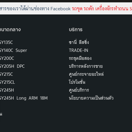
วสารของเราได้ผ่านช่องทาง Facebook
รถขุด รถตัก เครื่องจักรทำถนน
ขนาดกลาง
บริการ
SY135C
ซานี่ ลีสซิ่ง
SY140C Super
TRADE-IN
 SY200C
รถขุดมือสอง
 SY205H DPC
บริการหลังการขาย
SY215C
ศูนย์กระจายอะไหล่
SY215CL
โปรโมชั่น
 SY245H
ศูนย์บริการ
 SY245H Long ARM 18M
นโยบายความเป็นส่วนตัว
ิน