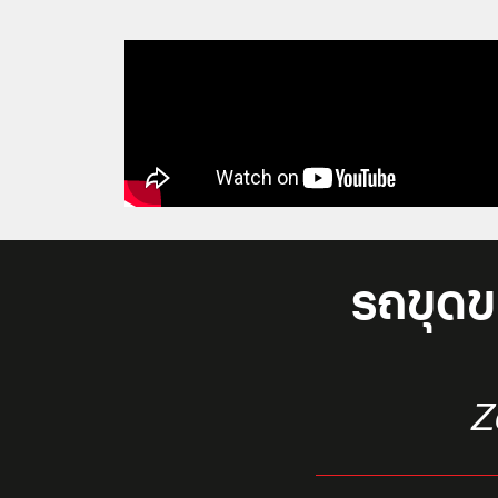
รถขุดข
Z