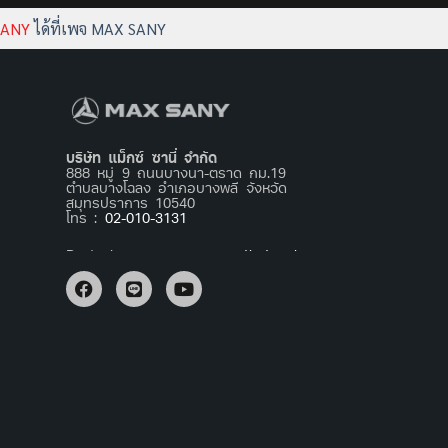
 SANY
ได้ที่เพจ MAX SANY
บริษัท แม็กซ์ ซานี่ จำกัด
888 หมู่ 9 ถนนบางนา-ตราด กม.19
ตำบลบางโฉลง อำเภอบางพลี จังหวัด
สมุทรปราการ 10540
โทร :
02-010-3131
Basta jogar agora no
mostbet apk
e
relaxar após um dia cansativo.