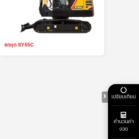
รถขุด SY55C
เปรียบเทียบ
คำนวนค่า
งวด