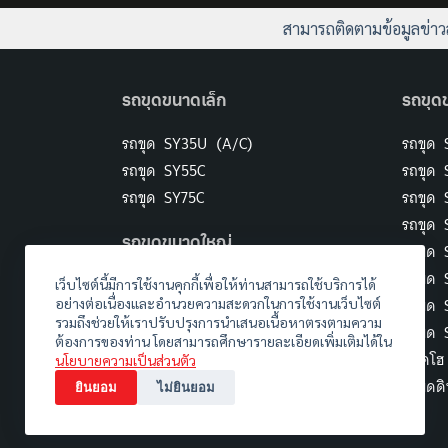
สามารถติดตามข้อมูลข่า
รถขุดขนาดเล็ก
รถขุด
รถขุด SY35U (A/C)
รถขุด 
รถขุด SY55C
รถขุด 
รถขุด SY75C
รถขุด
รถขุด
รถขุดขนาดใหญ่
รถขุด 
รถขุด 
รถขุด SY375H
เว็บไซต์นี้มีการใช้งานคุกกี้เพื่อให้ท่านสามารถใช้บริการได้
รถขุด
อย่างต่อเนื่องและอำนวยความสะดวกในการใช้งานเว็บไซต์
รถขุด SY500H
รวมถึงช่วยให้เราปรับปรุงการนำเสนอเนื้อหาตรงตามความ
รถขุด
รถขุด SY750H
ต้องการของท่าน โดยสามารถศึกษารายละเอียดเพิ่มเติมได้ใน
แบคโฮ
นโยบายความเป็นส่วนตัว
รถขุดด
ยินยอม
ไม่ยินยอม