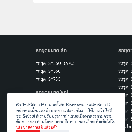
รถขุดขนาดเล็ก
รถขุด
รถขุด SY35U (A/C)
รถขุด 
รถขุด SY55C
รถขุด 
รถขุด SY75C
รถขุด
รถขุด
รถขุดขนาดใหญ่
รถขุด 
รถขุด 
รถขุด SY375H
เว็บไซต์นี้มีการใช้งานคุกกี้เพื่อให้ท่านสามารถใช้บริการได้
รถขุด
อย่างต่อเนื่องและอำนวยความสะดวกในการใช้งานเว็บไซต์
รถขุด SY500H
รวมถึงช่วยให้เราปรับปรุงการนำเสนอเนื้อหาตรงตามความ
รถขุด
รถขุด SY750H
ต้องการของท่าน โดยสามารถศึกษารายละเอียดเพิ่มเติมได้ใน
แบคโฮ
นโยบายความเป็นส่วนตัว