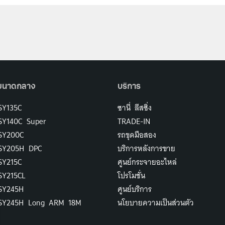
ขนาดกลาง
บริการ
SY135C
ซานี่ ลีสซิ่ง
SY140C Super
TRADE-IN
 SY200C
รถขุดมือสอง
 SY205H DPC
บริการหลังการขาย
SY215C
ศูนย์กระจายอะไหล่
SY215CL
โปรโมชั่น
 SY245H
ศูนย์บริการ
 SY245H Long ARM 18M
นโยบายความเป็นส่วนตัว