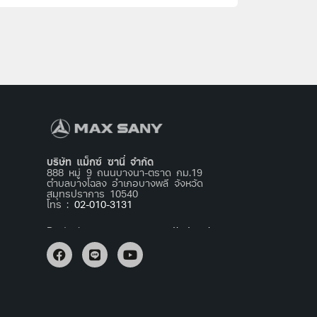
บริษัท แม็กซ์ ซานี่ จำกัด
888 หมู่ 9 ถนนบางนา-ตราด กม.19
ตำบลบางโฉลง อำเภอบางพลี จังหวัด
สมุทรปราการ 10540
โทร :
02-010-3131
Basta jogar agora no
mostbet apk
e
relaxar após um dia cansativo.