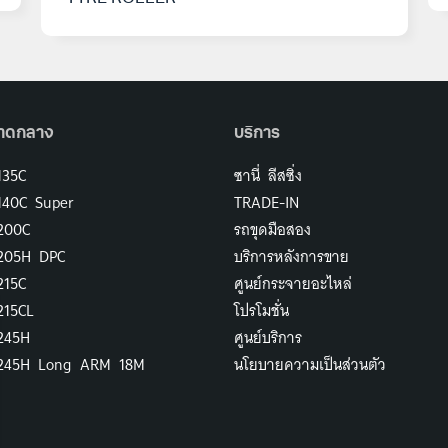
าดกลาง
บริการ
135C
ซานี่ ลีสซิ่ง
140C Super
TRADE-IN
200C
รถขุดมือสอง
Y205H DPC
บริการหลังการขาย
215C
ศูนย์กระจายอะไหล่
215CL
โปรโมชั่น
245H
ศูนย์บริการ
Y245H Long ARM 18M
นโยบายความเป็นส่วนตัว