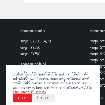
รถขุดขนาดเล็ก
รถขุดขน
รถขุด SY35U (A/C)
รถขุด SY
รถขุด SY55C
รถขุด SY
รถขุด SY75C
รถขุด SY
รถขุด S
รถขุดขนาดใหญ่
รถขุด SY
รถขุด SY
รถขุด SY375H
เว็บไซต์นี้มีการใช้งานคุกกี้เพื่อให้ท่านสามารถใช้บริการได้
รถขุด SY
อย่างต่อเนื่องและอำนวยความสะดวกในการใช้งานเว็บไซต์
รถขุด SY500H
รวมถึงช่วยให้เราปรับปรุงการนำเสนอเนื้อหาตรงตามความ
รถขุด S
รถขุด SY750H
ต้องการของท่าน โดยสามารถศึกษารายละเอียดเพิ่มเติมได้ใน
แบคโฮ
นโยบายความเป็นส่วนตัว
รถขุดดิน
ยินยอม
ไม่ยินยอม