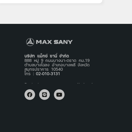
บริษัท แม็กซ์ ซานี่ จำกัด
888 หมู่ 9 ถนนบางนา-ตราด กม.19
ตำบลบางโฉลง อำเภอบางพลี จังหวัด
สมุทรปราการ 10540
โทร :
02-010-3131
Basta jogar agora no
mostbet apk
e
relaxar após um dia cansativo.