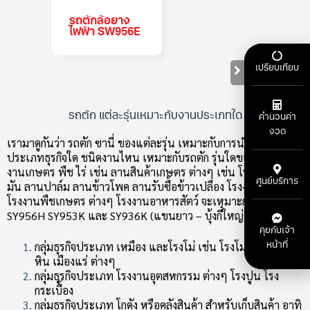
รถตักล้อยาง
ไฟฟ้า SW956E
เปรียบเทียบ
รถตัก แต่ละรุ่นเหมาะกับงานประเภทใด
คำนวนค่า
งวด
เรามาดูกันว่า รถตัก ซานี่ ของแต่ละรุ่น เหมาะกับการนำมาใช้งาน
ประเภทธุรกิจใด ชนิดงานไหน เหมาะกับรถตัก รุ่นใดของซานี่
งานเกษตร พืช ไร่ เช่น ลานสินค้าเกษตร ต่างๆ เช่น โรงสีข้าว ลาน
ศูนย์บริการ
มัน ลานปาล์ม ลานข้าวโพค ลานรับซื้อข้าวเปลือง โรงงานน้ำตาล
โรงงานพืชเกษตร ต่างๆ โรงงานอาหารสัตว์ จะเหมาะกับรถตักรุ่น
SY956H SY953K และ SY936K (แขนยาว – บุ้งกี๋ใหญ่)
คุยกับเจ้า
กลุ่มธุรกิจประเภท เหมือง และโรงโม่ เช่น โรงโม่หิน เหมือง
หน้าที่
หิน เมืองแร่ ต่างๆ
กลุ่มธุรกิจประเภท โรงงานอุตสหกรรม ต่างๆ โรงปูน โรง
กระเบื้อง
กลุ่มธุรกิจประเภท โกดัง หรือคลังสินค้า สำหรับเก็บสินค้า อาทิ