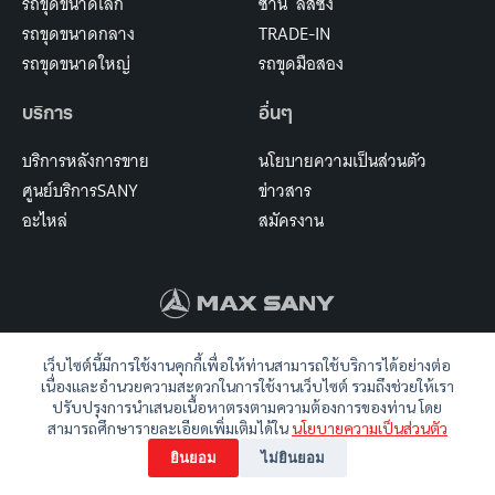
รถขุดขนาดเล็ก
ซานี่ ลีสซิ่ง
รถขุดขนาดกลาง
TRADE-IN
รถขุดขนาดใหญ่
รถขุดมือสอง
บริการ
อื่นๆ
บริการหลังการขาย
นโยบายความเป็นส่วนตัว
ศูนย์บริการSANY
ข่าวสาร
อะไหล่
สมัครงาน
บริษัท แม็กซ์ ซานี่ จำกัด
เว็บไซต์นี้มีการใช้งานคุกกี้เพื่อให้ท่านสามารถใช้บริการได้อย่างต่อ
888 หมู่ 9 ถนนบางนา-ตราด กม.19
เนื่องและอำนวยความสะดวกในการใช้งานเว็บไซต์ รวมถึงช่วยให้เรา
ตำบลบางโฉลง อำเภอบางพลี จังหวัดสมุทรปราการ 10540
ปรับปรุงการนำเสนอเนื้อหาตรงตามความต้องการของท่าน โดย
โทร :
083-388-3131
สามารถศึกษารายละเอียดเพิ่มเติมได้ใน
นโยบายความเป็นส่วนตัว
ยินยอม
ไม่ยินยอม