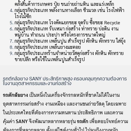
คลังสินค้าการเกษตร ปุ๋ย ขนถ่ายถ่านหิน และแร่เหล็ก
กลุ่มธุรกิจประเภท พลังงานทางเลือก ชีวมวล เช่น โรงไฟฟ้า
โรงไม้ซีก
กลุ่มธุรกิจประเภท โรงคัดแยกขยะ จุดรับ ซื้อขยะ Recycle
กลุ่มธุรกิจประเภท รับเหมา ก่อสร้าง ท่าทราย บ่อดิน งาน
หมู่บ้าน ทำถนน ประปา หรือโครงการขนาดใหญ่
กลุ่มธุรกิจประเภท เพล็นปูน สำเร็จรูป ตักหิน ตักทราบ ใส่ยุ้ง
กลุ่มธุรกิจประเภท เพล็นยางมะตอย
กลุ่มธุรกิจประเภทร้านจำหน่ายวัสดุก่อสร้าง ตักหิน ตักทราย
ขายปลีก หรือใช้ในเพล็นปูนสำเร็จรูป
รถตักล้อยาง SANY ประสิทธิภาพสูง ครอบคลุมทุกความต้องการ
ในงานอุตสาหกรรมและงานก่อสร้าง
รถตักล้อยาง
เป็นหนึ่งในเครื่องจักรกลหนักที่ขาดไม่ได้ในงาน
อุตสาหกรรมก่อสร้าง งานเหมือง และงานขนถ่ายวัสดุ โดยเฉพาะ
ในประเทศไทยที่ต้องการความทนทาน ประสิทธิภาพ และความ
คุ้มค่า
SANY
จึงพัฒนาหลากหลายรุ่น
รถตัก
เพื่อตอบโจทย์ความ
ต้องการที่หลากหลาย ตั้งแต่ไซต์งานทั่วไป ไปจนถึงงานหนัก